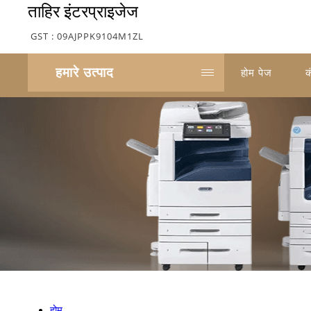
ताहिर इंटरप्राइजेज
GST : 09AJPPK9104M1ZL
हमारे उत्पाद
होम पेज
क
होम