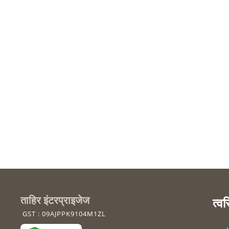
ताहिर इंटरप्राइजेज
त्व
GST : 09AJPPK9104M1ZL